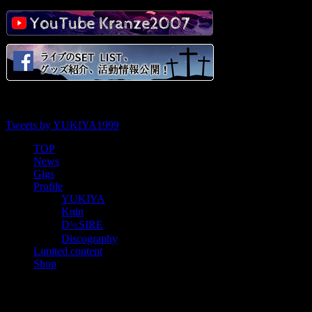
Tweets by YUKIYA1999
TOP
News
Gigs
Profile
YUKIYA
Kαin
D≒SIRE
Discography
Limited content
Shop