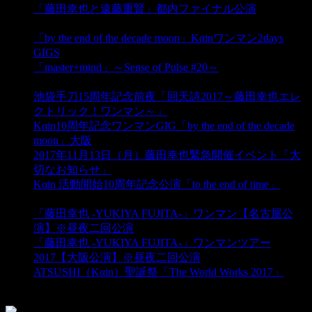
「藤田幸也と遠藤重賢」都内ファイナル公演
オン 2017
年10月14日
「by the end of the decade moon」Kαinワンマン2days
GIGS
オン 2017年10月21日
「master+mind」～Sense of Pulse #20～
オン 2017年10月
27日
池袋手刀15周年記念前夜「回天詩2017～藤田幸也エレ
クトリック！ワンマン～」
オン 2017年10月31日
Kαin10周年記念ワンマンGIG「by the end of the decade
moon」大阪
オン 2017年11月12日
2017年11月13日（月）藤田幸也緊急開催イベント「大
切なお知らせ」
オン 2017年11月13日
Kαin 活動開始10周年記念公演「to the end of time」
オン
2017年11月25日
「藤田幸也 -YUKIYA FUJITA-」ワンマン【名古屋公
演】※昼夜二回公演
オン 2017年12月9日
「藤田幸也 -YUKIYA FUJITA-」ワンマンツアー
2017【大阪公演】※昼夜二回公演
オン 2017年12月10日
ATSUSHI（Kαin）聖誕祭「The World Works 2017」
オ
ン 2017年12月16日