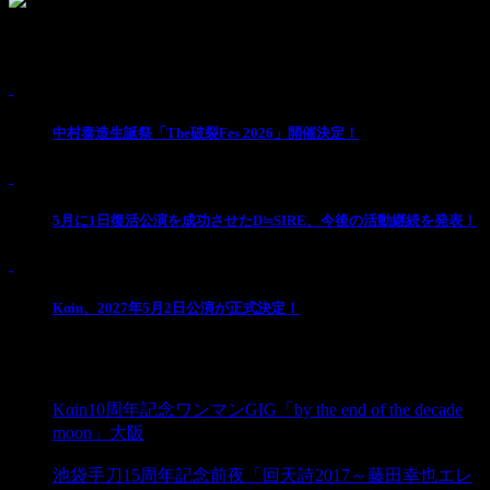
読み込み中...
Pick Up
1
中村泰造生誕祭「The破裂Fes 2026」開催決定！
2
5月に1日復活公演を成功させたD≒SIRE、今後の活動継続を発表！
3
Kαin、2027年5月2日公演が正式決定！
-
PREV
Kαin10周年記念ワンマンGIG「by the end of the decade
moon」大阪
NEXT
池袋手刀15周年記念前夜「回天詩2017～藤田幸也エレ