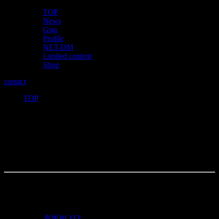
TOP
News
Gigs
Profile
NET-DM
Limited content
Shop
contact
TOP
>
Kαin 活動開始10周年記念公演「to the
end of time」
投稿日：
2017年10月8日
イベント詳細
日付:
2017年11月25日
会場:
赤坂BLITZ