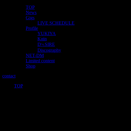
TOP
News
Gigs
LIVE SCHEDULE
Profile
YUKIYA
Kαin
D≒SIRE
Discography
NET-DM
Limited content
Shop
contact
TOP
>
保護中: Limited contents-「graver」
（YUKIYA’S HomeDemo）
このコンテンツはパスワードで保護されています。閲覧する
には以下にパスワードを入力してください。