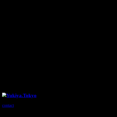
投稿日：
2023年9月25日
kranze
contact
Copyright© Yukiya.Tokyo , 2026 All Rights Reserved.