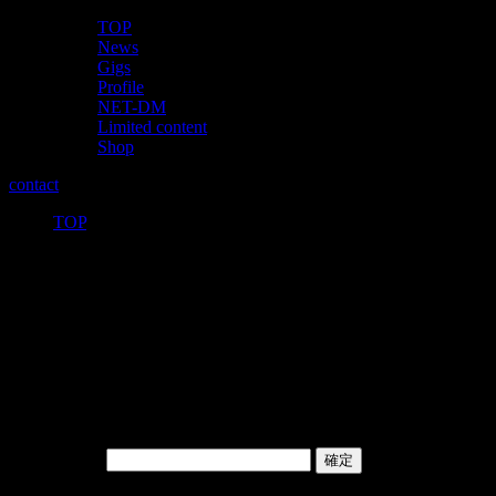
TOP
News
Gigs
Profile
NET-DM
Limited content
Shop
contact
TOP
>
保護中: Limited-
contents「BACKSTAGE FILM OF
20210502」
このコンテンツはパスワードで保護されています。閲覧する
には以下にパスワードを入力してください。
パスワード: