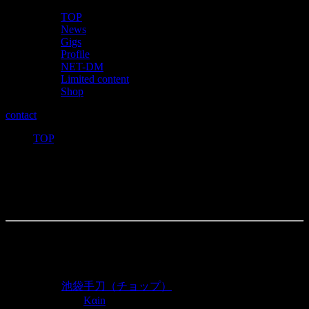
TOP
News
Gigs
Profile
NET-DM
Limited content
Shop
contact
TOP
>
Kαin2023年ファーストGIG開催決定！
投稿日：
2023年2月14日
イベント詳細
日付:
2023年2月23日
会場:
池袋手刀（チョップ）
カテゴリ:
Kαin