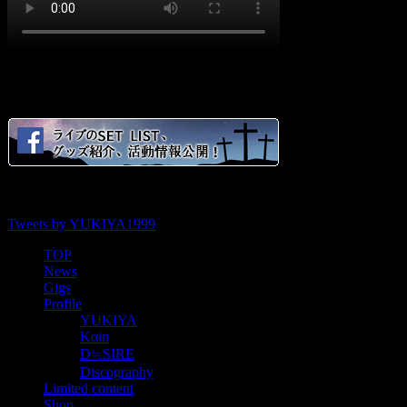
social
Tweets by YUKIYA1999
TOP
News
Gigs
Profile
YUKIYA
Kαin
D≒SIRE
Discography
Limited content
Shop