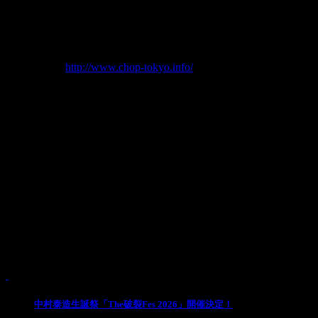
料金：予約￥6,900-（ドリンク代別）
前売：予約はメルマガ会員のみ／一般チケットは当日券のみ
問合：池袋手刀 03-5951-1127
手刀WEB：
http://www.chop-tokyo.info/
※マスク装着者限定公演となります。ご理解ご了承お願いい
たします。
※マスク装着状態でのみシャウト解禁されます。
※会場内での待ち時間などでの不要不急の会話はお控えくだ
さい。
※予約番号順入場・未就学児童入場不可
※入場時に別途ドリンク代￥600が必要となります。
Pick Up
1
中村泰造生誕祭「The破裂Fes 2026」開催決定！