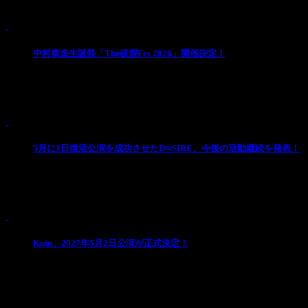
Pick Up
1
中村泰造生誕祭「The破裂Fes 2026」開催決定！
自身のバンド「cune」そして実に様々なアーティス
と一夜限りの超豪華パーティをオーガナ ...
2
5月に1日復活公演を成功させたD≒SIRE、今後の活動継続を発表！
【ファンの皆様・関係者の皆様へ】 2026年5月2日（土
が、 その後、幸也、 ...
3
Kαin、2027年5月2日公演が正式決定！
2027年5月2日公演が正式決定。 詳細は近日発表。
-