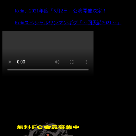
PREV
Kαin、2021年度「5月2日」公演開催決定！
NEXT
Kαinスペシャルワンマンギグ「～回天詩2021～」
イベント
イベント無し
FC会員募集