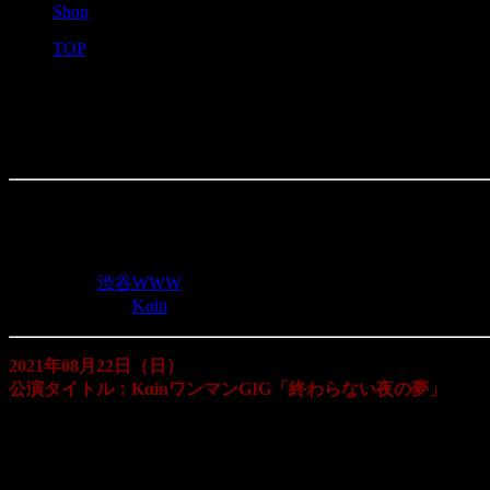
Shop
TOP
>
KαinワンマンGIG「終わらない夜の夢
投稿日：
2021年8月11日
イベント詳細
日付:
2021年8月22日
会場:
渋谷WWW
カテゴリ:
Kαin
2021年08月22日（日）
公演タイトル：KαinワンマンGIG「終わらない夜の夢」
会場：渋谷WWW
出演：Kαin
※Support Guitar：一也 -kazuya-（HOLLOWGRAM）
※Support Bass：kazu（the god and death stars／gibkiy gibkiy 