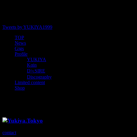
Tweets by YUKIYA1999
TOP
News
Gigs
Profile
YUKIYA
Kαin
D≒SIRE
Discography
Limited content
Shop
kranze
contact