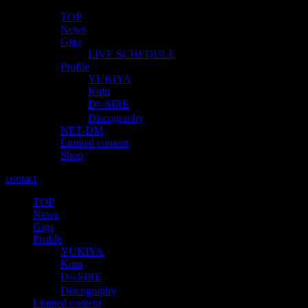
TOP
News
Gigs
LIVE SCHEDULE
Profile
YUKIYA
Kαin
D≒SIRE
Discography
NET-DM
Limited content
Shop
contact
TOP
News
Gigs
Profile
YUKIYA
Kαin
D≒SIRE
Discography
Limited content