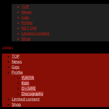
TOP
News
Gigs
Profile
NET-DM
Limited content
Shop
contact
TOP
News
Gigs
Profile
YUKIYA
Kαin
D≒SIRE
Discography
Limited content
Shop