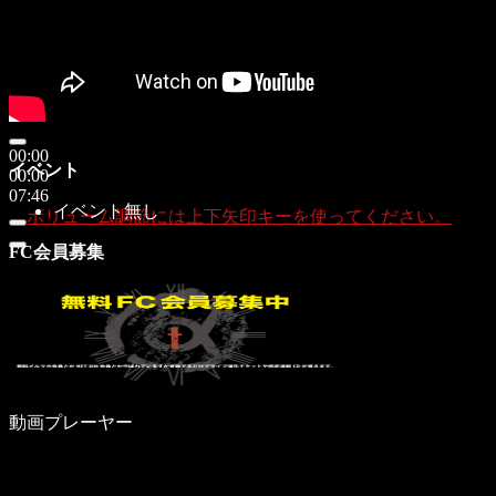
00:00
イベント
00:00
07:46
イベント無し
ボリューム調節には上下矢印キーを使ってください。
FC会員募集
動画プレーヤー