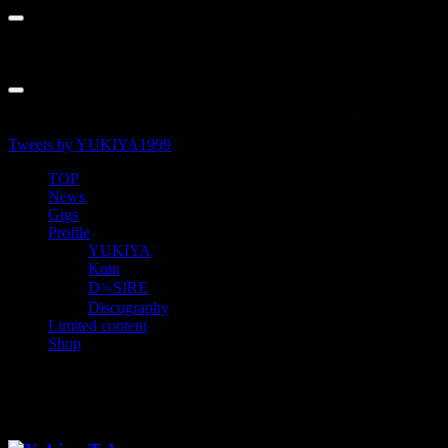
social
00:00
00:00
03:56
Tweets by YUKIYA1999
TOP
News
Gigs
Profile
YUKIYA
Kαin
D≒SIRE
Discography
Limited content
Shop
kranze