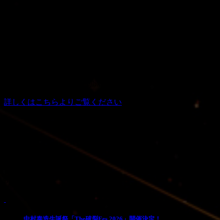
2023年11月25日（土）
Kαin16周年記念／藤田幸也音楽活動30周年記念・特別公演
「SWEET SIXXXTEEN」
会場：名古屋・MUSIC FARM
出演：Kαin（YUKIYA＆ATSUSHI）
※Support Guitar：一也 -kazuya-（HOLLOWGRAM）
※Support Bass：kazu（the god and death stars／gibkiy gibkiy
gibkiy etc…）
詳しくはこちらよりご覧ください
Pick Up
1
中村泰造生誕祭「The破裂Fes 2026」開催決定！