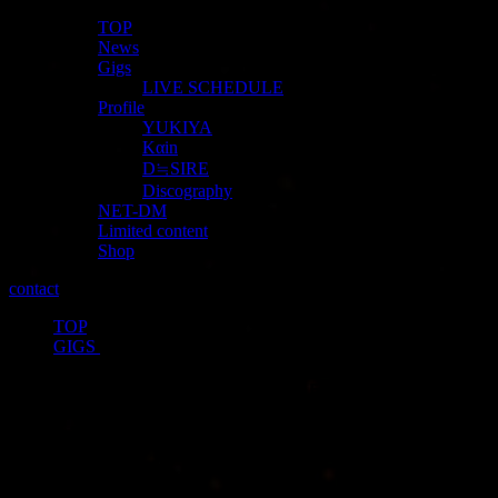
TOP
News
Gigs
LIVE SCHEDULE
Profile
YUKIYA
Kαin
D≒SIRE
Discography
NET-DM
Limited content
Shop
contact
TOP
>
GIGS
>
25年ぶり！？奇跡の名古屋ミュージッ
クファームワンマン決定！
投稿日：
2023年10月25日