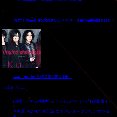
2
5月に1日復活公演を成功させたD≒SIRE、今後の活動継続を発表！
3
Kαin、2027年5月2日公演が正式決定！
-
GIGS
,
News
PREV
16周年ファン感謝祭スペシャルイベント詳細発表！
NEXT
名古屋JAMMIN’復活記念！プレオープンワンマン決
定！