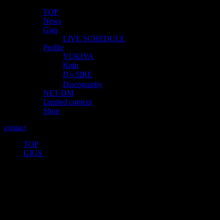
TOP
News
Gigs
LIVE SCHEDULE
Profile
YUKIYA
Kαin
D≒SIRE
Discography
NET-DM
Limited content
Shop
contact
TOP
>
GIGS
>
ファン感謝祭的激レアイベント開催決
定！
投稿日：
2023年8月2日