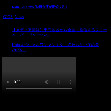
Kαin、2027年5月2日公演が正式決定！
-
GIGS
,
News
PREV
【メディア情報】東海地区から全国に発信するフリー
ペーパー 『Vijuttoke』
NEXT
Kαinスペシャルワンマンギグ「終わらない夜の夢
-2023-」
イベント