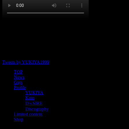
social
Tweets by YUKIYA1999
TOP
News
Gigs
Profile
YUKIYA
Kαin
D≒SIRE
Discography
Limited content
Shop