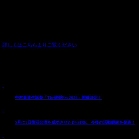
2023年8月20日（日）
Kαin「生★独白ラヂオ第３回」
Kαin「生★独白ラヂオ第４回」
出演：藤田幸也／ATSUSHI／kazu／一也
会場：名古屋・静かの海
詳しくはこちらよりご覧ください
Pick Up
1
中村泰造生誕祭「The破裂Fes 2026」開催決定！
2
5月に1日復活公演を成功させたD≒SIRE、今後の活動継続を発表！
3