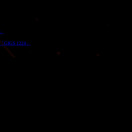
～」
「GIGS 1224」