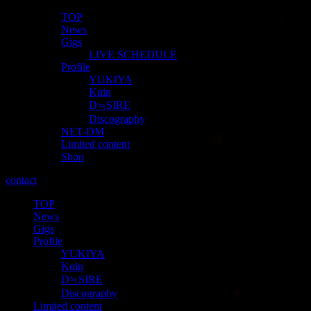
TOP
News
Gigs
LIVE SCHEDULE
Profile
YUKIYA
Kαin
D≒SIRE
Discography
NET-DM
Limited content
Shop
contact
TOP
News
Gigs
Profile
YUKIYA
Kαin
D≒SIRE
Discography
Limited content