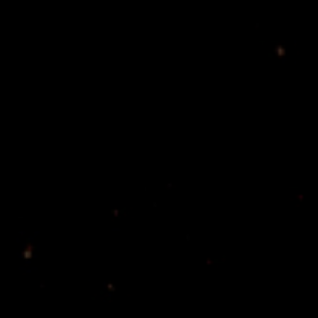
s tokyo 2021」
ATSUSHI（Kαin）聖誕祭「The WorldWorks tokyo 2021」
会場： LOFT HEAVEN
出演：ATSUSHI
ゲスト：藤田幸也（Kαin）