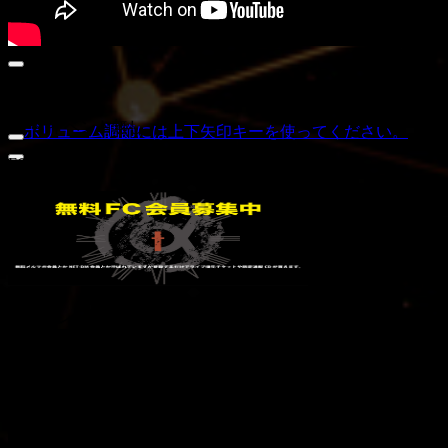
00:00
イベント
00:00
07:46
イベント無し
ボリューム調節には上下矢印キーを使ってください。
FC会員募集
動画プレーヤー