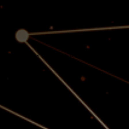
上最強の格闘家」中村泰造が「中村破裂」時代からの盟友たち
バーでの1日復活ライブを果たした D≒SIRE（デザイア）です