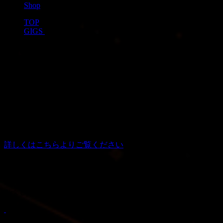
Shop
TOP
>
GIGS
>
ATSUSHI（Kαin）聖誕祭「The WorldWork
投稿日：
2021年12月7日
詳しくはこちらよりご覧ください
Pick Up
1