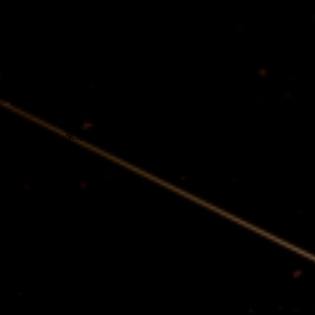
トの現場でベーシストとして活躍する「日本音楽界の至宝」「史
）、3日（日）東京・新宿ReNY公演にて、30年ぶりの初期メン