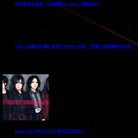
中村泰造生誕祭「The破裂Fes 2026」開催決定！
自身のバンド「cune」そして実に様々なアーティス
と一夜限りの超豪華パーティをオーガナ ...
2
5月に1日復活公演を成功させたD≒SIRE、今後の活動継続を発表！
【ファンの皆様・関係者の皆様へ】 2026年5月2日（土
が、 その後、幸也、 ...
3
Kαin、2027年5月2日公演が正式決定！