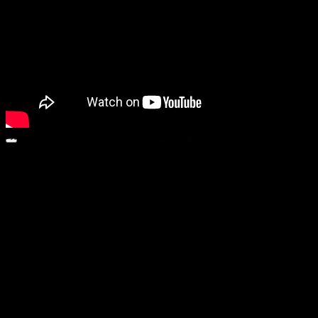
動画プレーヤー
00:00
00:00
00:55
ボリューム調節には上下矢印キーを使ってください。