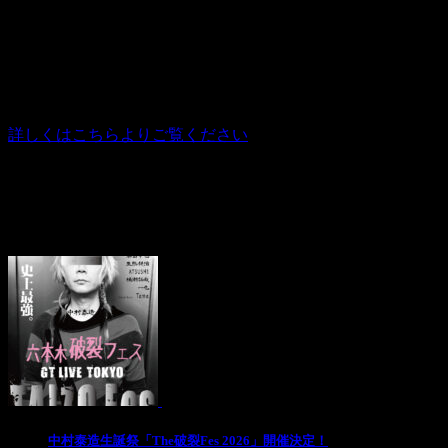
投稿日：
2019年12月18日
会場： LOFT HEAVEN
出演：L’image（坪本伸作（ex.arrival art））／藤田幸也
（D≒SIRE／JILS／Kαin）
詳しくはこちらよりご覧ください
Pick Up
1
中村泰造生誕祭「The破裂Fes 2026」開催決定！