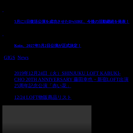
2
5月に1日復活公演を成功させたD≒SIRE、今後の活動継続を発表！
3
Kαin、2027年5月2日公演が正式決定！
-
GIGS
,
News
PREV
2019年12月24日（火）SHINJUKU LOFT KABUKI-
CHO 20TH ANNIVERSARY 藤田幸也・新宿LOFT出演
25周年記念公演「赤い花」
NEXT
12/24 LOFT物販商品リスト