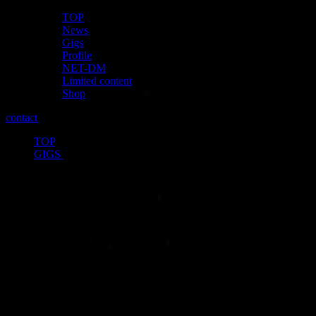
TOP
News
Gigs
Profile
NET-DM
Limited content
Shop
contact
TOP
>
GIGS
>
スケジュール追加｜Kαin11周年記念フ
ァン感謝祭「トウキョウ、モノクロー
ム…＃31」
投稿日：
2018年11月22日
2018年12月09日（日）
Kαin11周年記念ファン感謝祭「トウキョウ、モノクローム…