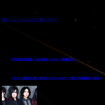
＃31」
会場： 名古屋・伏見JAMMIN'
出演：YUKIYA／ATSUSHI／SANA／SIN
詳しくはこちらよりご覧ください
Pick Up
1
中村泰造生誕祭「The破裂Fes 2026」開催決定！
2
5月に1日復活公演を成功させたD≒SIRE、今後の活動継続を発表！