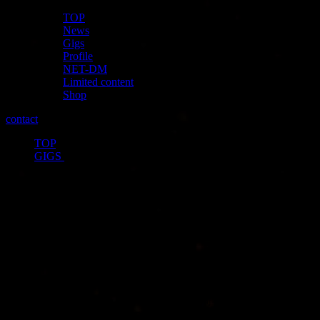
TOP
News
Gigs
Profile
NET-DM
Limited content
Shop
contact
TOP
>
GIGS
>
Kαin、ついに活動開始17周年！ 記念
公演の開催が決定！
投稿日：
2024年8月4日
2024年11月09日（土）Kαin活動開始17周年記念公演「在り処
～17年目の地図～」【day:1】
2024年11月10日（日）Kαin活動開始17周年記念公演「在り処
～17年目の地図～」【day:2】