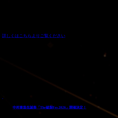
会場：東京・赤羽ReNYα
出演：Kαin（YUKIYA＆ATSUSHI）
※Support Guitar：一也 -kazuya-（HOLLOWGRAM）
※Support Bass：kazu（the god and death stars／gibkiy gibkiy
gibkiy／etc…）
詳しくはこちらよりご覧ください
Pick Up
1
中村泰造生誕祭「The破裂Fes 2026」開催決定！
2