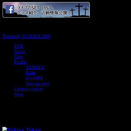
Tweets by YUKIYA1999
TOP
News
Gigs
Profile
YUKIYA
Kαin
D≒SIRE
Discography
Limited content
Shop
kranze