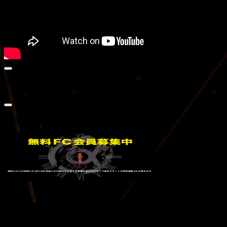
00:00
イベント
00:00
07:46
イベント無し
FC会員募集
動画プレーヤー