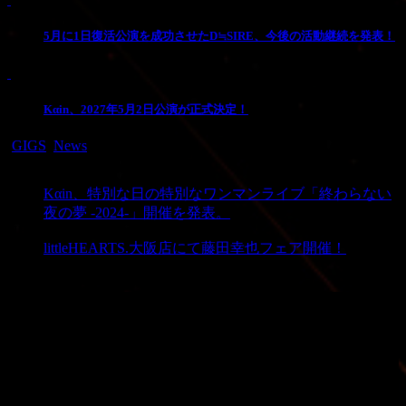
5月に1日復活公演を成功させたD≒SIRE、今後の活動継続を発表！
3
Kαin、2027年5月2日公演が正式決定！
-
GIGS
,
News
PREV
Kαin、特別な日の特別なワンマンライブ「終わらない
夜の夢 -2024-」開催を発表。
NEXT
littleHEARTS.大阪店にて藤田幸也フェア開催！
動画プレーヤー